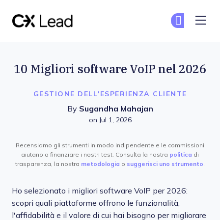
The CX Lead
Un
Un
Skip to main content
10 Migliori software VoIP nel 2026
GESTIONE DELL'ESPERIENZA CLIENTE
By
Sugandha Mahajan
on Jul 1, 2026
Recensiamo gli strumenti in modo indipendente e le commissioni
aiutano a finanziare i nostri test. Consulta la nostra
politica
di
trasparenza, la nostra
metodologia
o
suggerisci uno strumento
.
Ho selezionato i migliori software VoIP per 2026:
scopri quali piattaforme offrono le funzionalità,
l'affidabilità e il valore di cui hai bisogno per migliorare