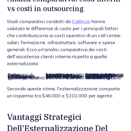
vs costi in outsourcing
Studi comparativi condotti da
Callin.io
hanno
valutato le differenze di costo per i principali fattori
che contribuiscono ai costi operativi di un call center:
salari, formazione, infrastruttura, software e spese
generali. Ecco un'analisi comparativa dei costi
dell'assistenza clienti interna rispetto a quella
esternalizzata:
Categoria di costo
Interno (costo annuale per agente)
Esternalizzato (costo annuale per
agente
)
Salari
$30.000-$60.000 (salario base; più 25–35% per benefici)
$12.000-$30.000 (incluso nella tariffa del fornitore; stipendi offshore inferiori circa $6–$15/ora)
Formazione
$1.000-$5.000
Generalmente $0, poiché la formazione è gestita dal fornitore
Infrastruttura (strutture e attrezzature)
$5.000-$15.000 (spazio ufficio, utenze, computer, ecc. per agente)
Incluso nella tariffa di outsourcing
Software
$600-$1.800 per licenze software
Incluso nella tariffa di outsourcing
Spese generali (gestione e amministrazione)
$10.000-$20.000
Minime o incluse nella tariffa di outsourcing
Secondo queste stime, l'esternalizzazione comporta
un risparmio tra $46.000 e $101.000 per agente.
Vantaggi Strategici
Dell'Esternalizzazione Del