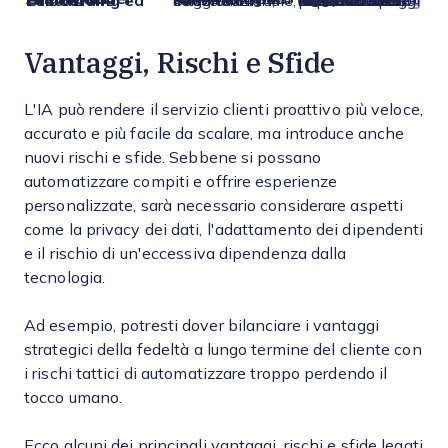
Onboarding ed Educazione
IA conversazionale, IA generativa, SaaS con IA integrata
Puoi usare
l'IA nell'onboarding dei clienti
per fornire messaggi di benvenuto personalizzati, tutorial o check-in per aiutare i clienti ad avere successo.
Vantaggi, Rischi e Sfide
L'IA può rendere il servizio clienti proattivo più veloce,
accurato e più facile da scalare, ma introduce anche
nuovi rischi e sfide. Sebbene si possano
automatizzare compiti e offrire esperienze
personalizzate, sarà necessario considerare aspetti
come la privacy dei dati, l'adattamento dei dipendenti
e il rischio di un'eccessiva dipendenza dalla
tecnologia.
Ad esempio, potresti dover bilanciare i vantaggi
strategici della fedeltà a lungo termine del cliente con
i rischi tattici di automatizzare troppo perdendo il
tocco umano.
Ecco alcuni dei principali vantaggi, rischi e sfide legati