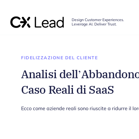
The CX Lead
Design Customer Experiences.
Leverage AI. Deliver Trust.
Skip to main content
FIDELIZZAZIONE DEL CLIENTE
Analisi dell’Abbandono 
Caso Reali di SaaS
Ecco come aziende reali sono riuscite a ridurre il l