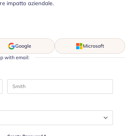
re impatto aziendale.
Google
Microsoft
up with email:
Last name
hould be left unchanged.