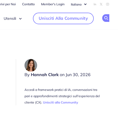
rivi per Noi
Contatto
Member's Login
Add us on Li
Follow us
Follow
Unisciti Alla Community
Utensili
Op
By
Hannah Clark
on Jun 30, 2026
Accedi a framework pratici di IA, conversazioni tra
pari e approfondimenti strategici sull'esperienza del
cliente (CX).
Unisciti alla Community