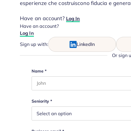
esperienze che costruiscono fiducia e genera
Have an account?
Log In
Have an account?
Log In
Sign up with:
LinkedIn
Or sign 
X/Twitter
Name
*
First name
This field is for validation purposes and s
Seniority
*