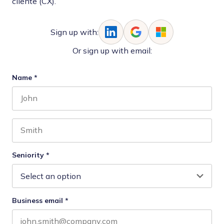
cliente (CX).
Sign up with:
Or sign up with email:
Name
*
First name
Last name
Seniority
*
Business email
*