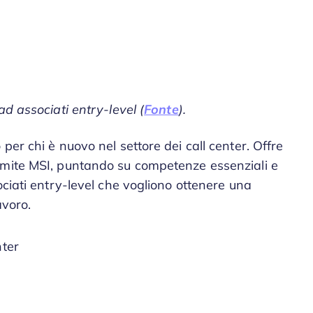
d associati entry-level (
Fonte
).
per chi è nuovo nel settore dei call center. Offre
amite MSI, puntando su competenze essenziali e
ociati entry-level che vogliono ottenere una
avoro.
nter
i