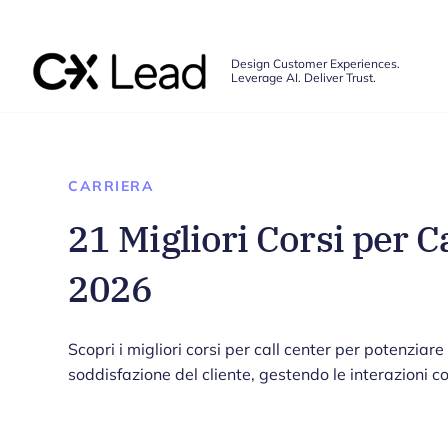
The CX Lead
Design Customer Experiences.
Leverage AI. Deliver Trust.
Skip to main content
CARRIERA
21 Migliori Corsi per C
2026
Scopri i migliori corsi per call center per potenziare
soddisfazione del cliente, gestendo le interazioni co