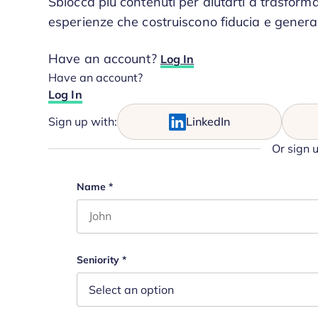
Sblocca più contenuti per aiutarti a trasforma
esperienze che costruiscono fiducia e genera
Have an account?
Log In
Have an account?
Log In
Sign up with:
LinkedIn
Or sign 
Email
Name
*
First name
This field is for validation purposes and s
Seniority
*