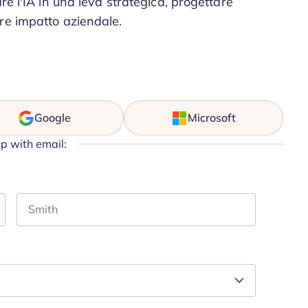
re l'IA in una leva strategica, progettare
re impatto aziendale.
Google
Microsoft
up with email:
Last name
hould be left unchanged.